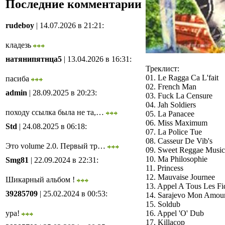
Последние комментарии
rudeboy
| 14.07.2026 в 21:21
:
кладезь
натянипятнца5
| 13.04.2026 в 16:31
:
Треклист:
01. Le Ragga Ca L'fait
пасиба
02. French Man
admin
| 28.09.2025 в 20:23
:
03. Fuck La Censure
04. Jah Soldiers
походу ссылка была не та,…
05. La Panacee
06. Miss Maximum
Std
| 24.08.2025 в 06:18
:
07. La Police Tue
08. Casseur De Vib's
Это volume 2.0. Первый тр…
09. Sweet Reggae Music
10. Ma Philosophie
Smg81
| 22.09.2024 в 22:31
:
11. Princess
12. Mauvaise Journee
Шикарный альбом !
13. Appel A Tous Les Fi
39285709
| 25.02.2024 в 00:53
:
14. Sarajevo Mon Amou
15. Soldub
16. Appel 'O' Dub
ура!
17. Killacop