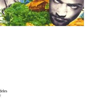
deles
r