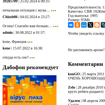
39285709
| 25.02.2024 в 00:35
:
Продолжительность: 1:
печальная ситуация с музы…
Качество: CBR 192Кбит/
Год выпуска: 1995
Chizzh86
| 04.02.2024 в 23:27
:
Размер: 95Мб
Огонь! Спасибо вам большо…
admin
| 30.08.2022 в 01:37
:
Чтобы увидеть ссылку
kone, Франция
kone
| 15.07.2022 в 16:38
:
Не распаковать архив
откуда есть сие?
Комментарии
Дабофон рекомендует
konGO
| 25 марта 2011
ОЧЕНЬ ХОРОШО)))))))))
Zelo
| 28 декабря 2010 
круто ребята раздают)
Удален
| 08 апреля 200
Cool)))