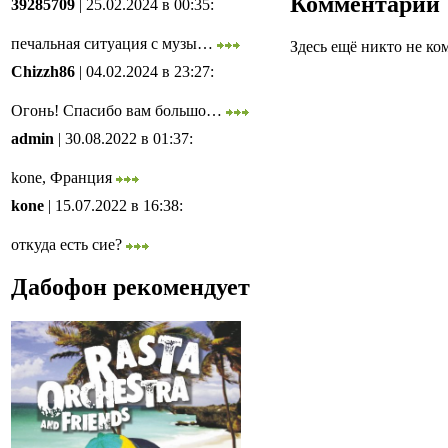
Комментарии
39285709
| 25.02.2024 в 00:35
:
печальная ситуация с музы…
Здесь ещё никто не ко
Chizzh86
| 04.02.2024 в 23:27
:
Огонь! Спасибо вам большо…
admin
| 30.08.2022 в 01:37
:
kone, Франция
kone
| 15.07.2022 в 16:38
:
откуда есть сие?
Дабофон рекомендует