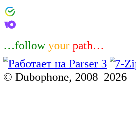
4006800601460644
4100183032007
…follow
your
path…
© Dubophone, 2008–2026