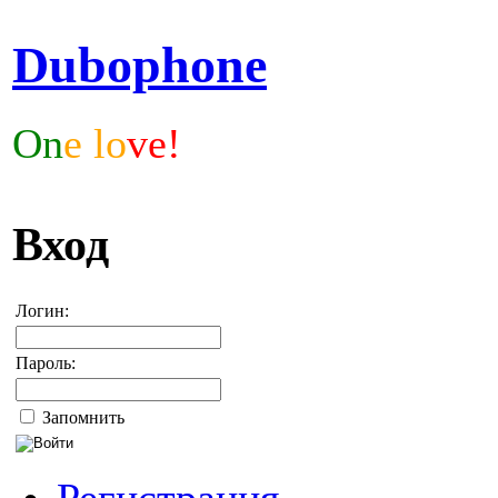
Dubophone
On
e lo
ve!
Вход
Логин:
Пароль:
Запомнить
Регистрация