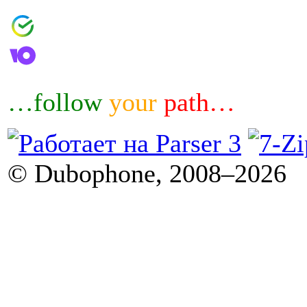
4006800601460644
4100183032007
…follow
your
path…
© Dubophone, 2008–2026