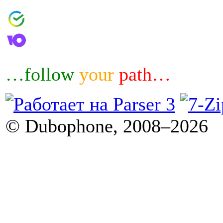
4006800601460644
4100183032007
…follow
your
path…
© Dubophone, 2008–2026