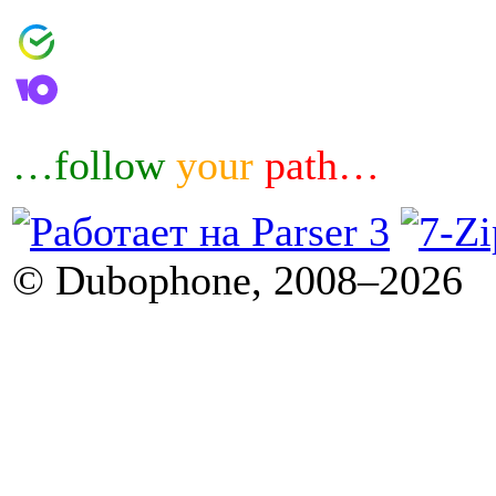
4006800601460644
4100183032007
…follow
your
path…
© Dubophone, 2008–2026