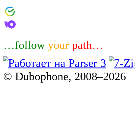
4006800601460644
4100183032007
…follow
your
path…
© Dubophone, 2008–2026