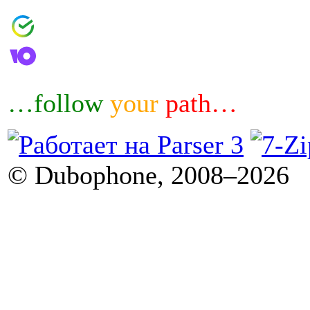
4006800601460644
4100183032007
…follow
your
path…
© Dubophone, 2008–2026