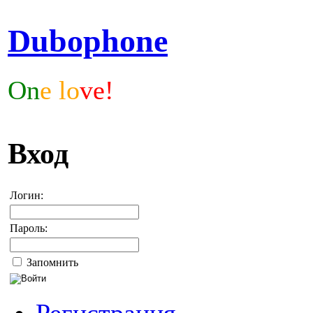
Dubophone
On
e lo
ve!
Вход
Логин:
Пароль:
Запомнить
Регистрация