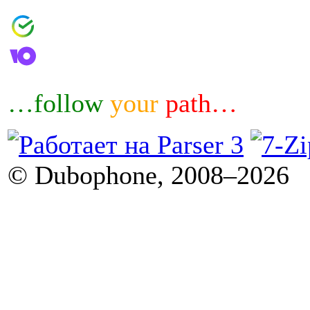
4006800601460644
4100183032007
…follow
your
path…
© Dubophone, 2008–2026