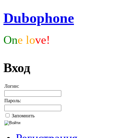
Dubophone
On
e lo
ve!
Вход
Логин:
Пароль:
Запомнить
Регистрация