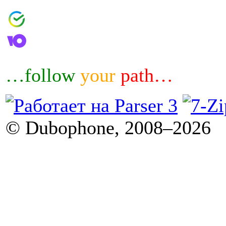
4006800601460644
4100183032007
…follow
your
path…
© Dubophone, 2008–2026