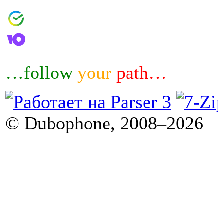
4006800601460644
4100183032007
…follow
your
path…
© Dubophone, 2008–2026