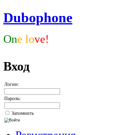
Dubophone
On
e lo
ve!
Вход
Логин:
Пароль:
Запомнить
Регистрация