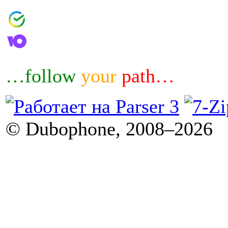
4006800601460644
4100183032007
…follow
your
path…
© Dubophone, 2008–2026