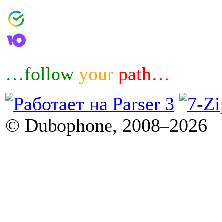
4006800601460644
4100183032007
…follow
your
path…
© Dubophone, 2008–2026